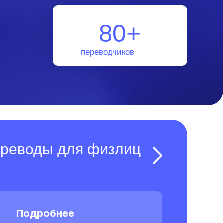
80+
переводчиков
ереводы для физлиц
Подробнее