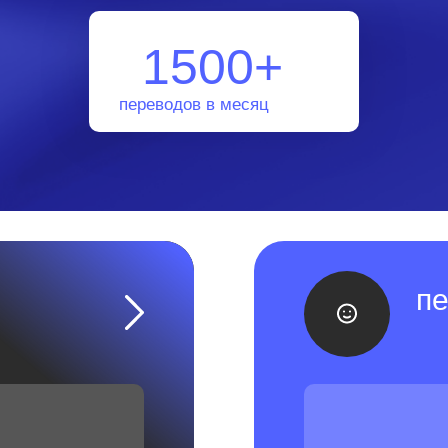
1500+
переводов в месяц
п